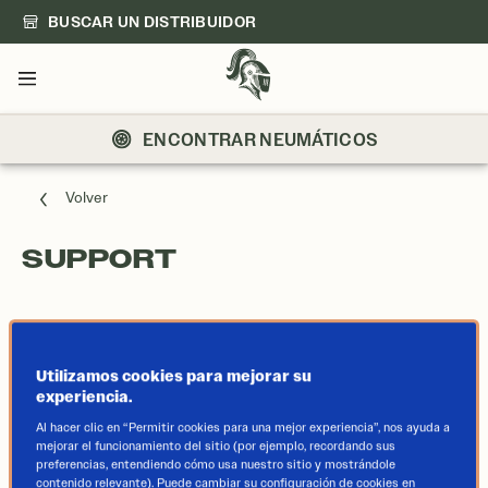
BUSCAR UN DISTRIBUIDOR
Menú
ENCONTRAR NEUMÁTICOS
Volver
SUPPORT
CONTACT US
Utilizamos cookies para mejorar su
experiencia.
Al hacer clic en “Permitir cookies para una mejor experiencia”, nos ayuda a
mejorar el funcionamiento del sitio (por ejemplo, recordando sus
preferencias, entendiendo cómo usa nuestro sitio y mostrándole
contenido relevante). Puede cambiar su configuración de cookies en