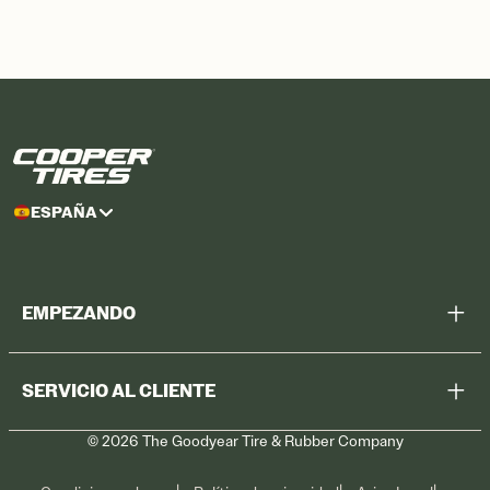
ESPAÑA
EMPEZANDO
Mostrar todos los neumáticos
SERVICIO AL CLIENTE
Encontrar un taller
©
2026
The Goodyear Tire & Rubber Company
Retirada
Contacto
Cuidado del neumático