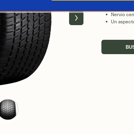
Diseño ref
Nervio cen
Next
Un aspect
BU