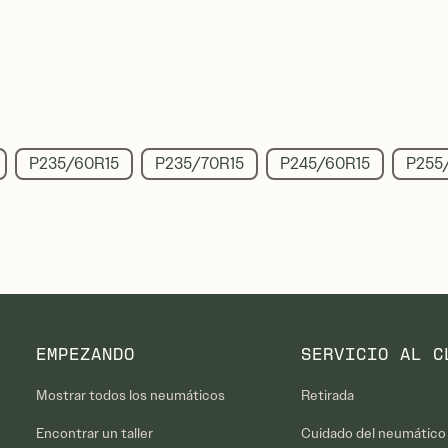
P235/60R15
P235/70R15
P245/60R15
P255
EMPEZANDO
SERVICIO AL C
Mostrar todos los neumáticos
Retirada
Encontrar un taller
Cuidado del neumático