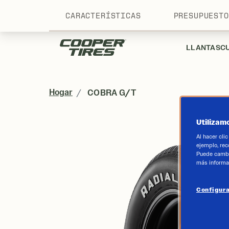
BUSCAR UN DISTRIBUIDOR
CARACTERÍSTICAS
PRESUPUESTO
LLANTAS
C
Hogar
COBRA G/T
Utilizam
Al hacer cli
ejemplo, rec
Puede cambi
más informa
Configura