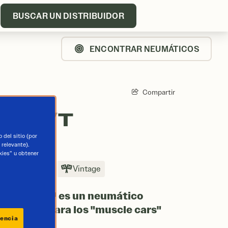
CONTÁCTENOS
ESPAÑA
BUSCAR UN DISTRIBUIDOR
ENCONTRAR NEUMÁTICOS
Compartir
RA G/T
 del sitio (por
relevante).
kies” u obtener
Turismo
Vintage
adial G/T™ es un neumático
tico ideal para los "muscle cars"
iencia
s.