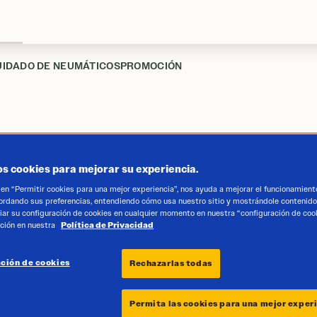
UIDADO DE NEUMÁTICOS
PROMOCIÓN
COB
os cookies para mejorar su experiencia.
c en “Permitir cookies para una mejor experiencia”, nos ayuda a mejorar el funcionamiento
ordando sus preferencias, entendiendo cómo usa nuestro sitio y mostrándole contenido 
ar su configuración de cookies en cualquier momento en nuestra “configuración de coo
ción en nuestra
Política de Privacidad
Verano
ción de cookies
Rechazarlas todas
El Cobra R
caracterís
Permita las cookies para una mejor exper
americano